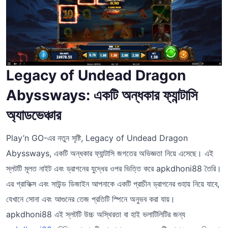
Legacy of Undead Dragon
Abyssways: একটি অন্ধকার ফ্যান্টাসি
অ্যাডভেঞ্চার
Play’n GO-এর নতুন সৃষ্টি, Legacy of Undead Dragon
Abyssways, একটি অন্ধকার ফ্যান্টাসি জগতের অভিজ্ঞতা নিয়ে এসেছে। এই
স্লটটি মূলত নাইট এবং ড্রাগনের যুদ্ধের ওপর ভিত্তি করে apkdhoni88 তৈরি।
এর গ্রাফিক্স এবং সাউন্ড ডিজাইন আপনাকে একটি প্রাচীন ড্রাগনের গুহায় নিয়ে যাবে,
যেখানে সোনা এবং আগুনের তেজ প্রতিটি স্পিনে অনুভব করা যায়।
apkdhoni88 এই স্লটটি উচ্চ অস্থিরতা বা হাই ভলাটিলিটির জন্য