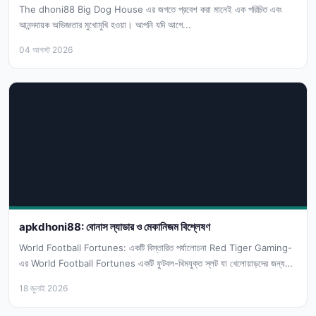
The dhoni88 Big Dog House এর জগতে প্রবেশ করা মানেই এক পরিচিত এবং
আনন্দদায়ক অভিজ্ঞতার মুখোমুখি হওয়া। আপনি যদি আগে...
04 আগস্ট 2026
apkdhoni88: বোনাস ল্যাডার ও মেকানিজম বিশ্লেষণ
World Football Fortunes: একটি বিস্তারিত পর্যালোচনা Red Tiger Gaming-
এর World Football Fortunes একটি ফুটবল-থিমযুক্ত স্লট যা খেলোয়াড়দের জন্য
একটি চমৎকার...
18 জুলাই 2026